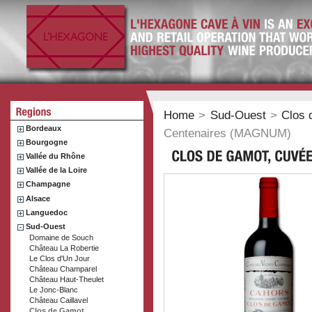
Home
>
Sud-Ouest
>
Clos
Bordeaux
Centenaires (MAGNUM)
Bourgogne
Vallée du Rhône
Vallée de la Loire
Champagne
Alsace
Languedoc
Sud-Ouest
Domaine de Souch
Château La Robertie
Le Clos d'Un Jour
Château Champarel
Château Haut-Theulet
Le Jonc-Blanc
Château Caillavel
Clos de Gamot