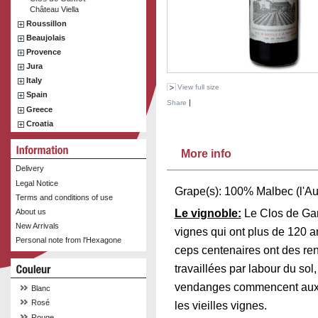
Château Viella
Roussillon
Beaujolais
Provence
Jura
Italy
View full size
Spain
|
Share
Greece
Croatia
More info
Delivery
Legal Notice
Grape(s): 100% Malbec (l'Au
Terms and conditions of use
Le vignoble:
Le Clos de Gam
About us
New Arrivals
vignes qui ont plus de 120 a
Personal note from l'Hexagone
ceps centenaires ont des ren
travaillées par labour du sol
vendanges commencent aux a
Blanc
Rosé
les vieilles vignes.
Rouge