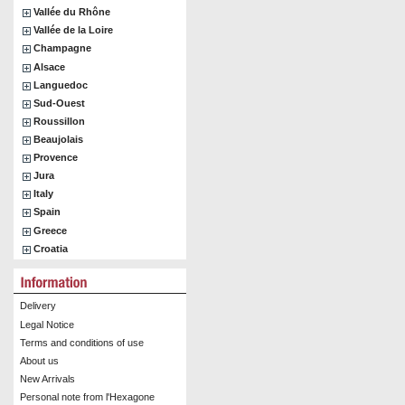
Vallée du Rhône
Vallée de la Loire
Champagne
Alsace
Languedoc
Sud-Ouest
Roussillon
Beaujolais
Provence
Jura
Italy
Spain
Greece
Croatia
Delivery
Legal Notice
Terms and conditions of use
About us
New Arrivals
Personal note from l'Hexagone