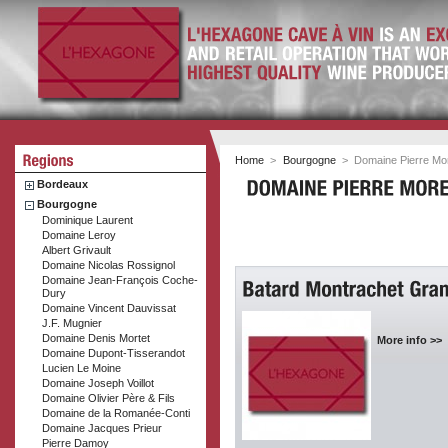
Home
>
Bourgogne
>
Domaine Pierre Mo
Bordeaux
Bourgogne
Dominique Laurent
Domaine Leroy
Albert Grivault
Domaine Nicolas Rossignol
Domaine Jean-François Coche-
Dury
Domaine Vincent Dauvissat
J.F. Mugnier
Domaine Denis Mortet
More info >>
Domaine Dupont-Tisserandot
Lucien Le Moine
Domaine Joseph Voillot
Domaine Olivier Père & Fils
Domaine de la Romanée-Conti
Domaine Jacques Prieur
Pierre Damoy