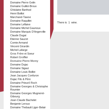
Domaine Pierre Gelin
Domaine Guillot-Broux
Ghislaine Barthod
Henri Boillot
Marchand-Tawse
Domaine Raquillet
There is 1 wine.
Domaine Leflaive
Domaine Michel Gaunoux
Domaine Marquis D'Angerville
Claude Dugat
Etienne Sauzet
Comte Armand
Vincent Girardin
Michel Lafarge
Gros Frère et Soeur
Robert Groffier
Domaine Pierre Morey
Domaine Dujac
Domaine Sigaut
Domaine Louis Boillot
Jean Jacques Confuron
Dujac Fils & Père
Domaine Prieuré Roch
Domaine Georges & Christophe
Roumier
Domaine Georges Mugneret-
Gibourg
Jean-Claude Bachelet
Benjamin Leroux
Domaine Thebault Liger-Belair