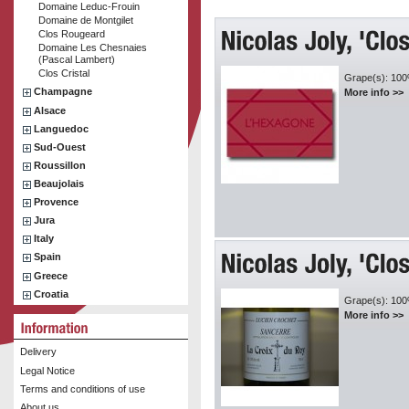
Domaine Leduc-Frouin
Domaine de Montgilet
Clos Rougeard
Domaine Les Chesnaies
(Pascal Lambert)
Clos Cristal
Grape(s): 10
Champagne
More info >>
Alsace
Languedoc
Sud-Ouest
Roussillon
Beaujolais
Provence
Jura
Italy
Spain
Greece
Croatia
Grape(s): 100
More info >>
Delivery
Legal Notice
Terms and conditions of use
About us